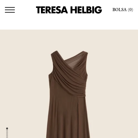
BOLSA
(0
)