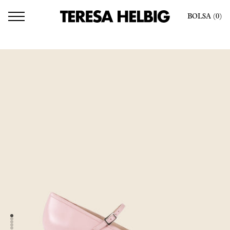
BOLSA
(0
)