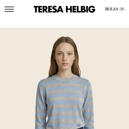
BOLSA
(0
)