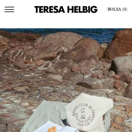
BOLSA
(0
)