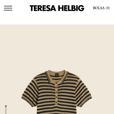
BOLSA
(0
)