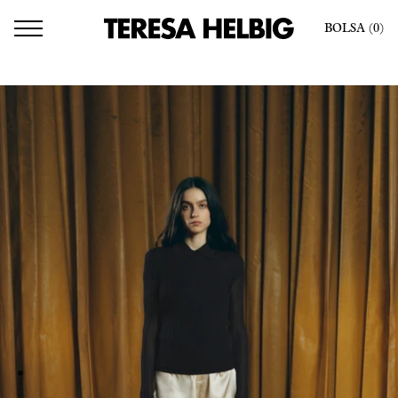
BOLSA
(0
)