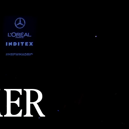
EN
BOLSA
(0
)
ES
ER